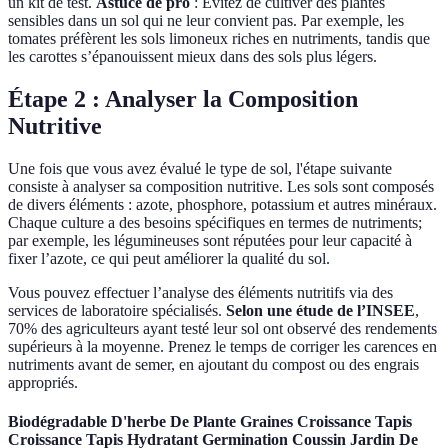
un kit de test.
Astuce de pro
: Evitez de cultiver des plantes
sensibles dans un sol qui ne leur convient pas. Par exemple, les
tomates préfèrent les sols limoneux riches en nutriments, tandis que
les carottes s’épanouissent mieux dans des sols plus légers.
Étape 2 : Analyser la Composition
Nutritive
Une fois que vous avez évalué le type de sol, l'étape suivante
consiste à analyser sa composition nutritive. Les sols sont composés
de divers éléments : azote, phosphore, potassium et autres minéraux.
Chaque culture a des besoins spécifiques en termes de nutriments;
par exemple, les légumineuses sont réputées pour leur capacité à
fixer l’azote, ce qui peut améliorer la qualité du sol.
Vous pouvez effectuer l’analyse des éléments nutritifs via des
services de laboratoire spécialisés.
Selon une étude de l’INSEE
,
70% des agriculteurs ayant testé leur sol ont observé des rendements
supérieurs à la moyenne. Prenez le temps de corriger les carences en
nutriments avant de semer, en ajoutant du compost ou des engrais
appropriés.
Biodégradable D'herbe De Plante Graines Croissance Tapis
Croissance Tapis Hydratant Germination Coussin Jardin De