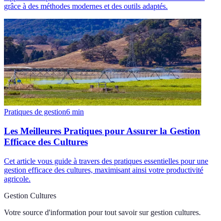
grâce à des méthodes modernes et des outils adaptés.
Pratiques de gestion
6
min
Les Meilleures Pratiques pour Assurer la Gestion
Efficace des Cultures
Cet article vous guide à travers des pratiques essentielles pour une
gestion efficace des cultures, maximisant ainsi votre productivité
agricole.
Gestion Cultures
Votre source d'information pour tout savoir sur
gestion cultures
.