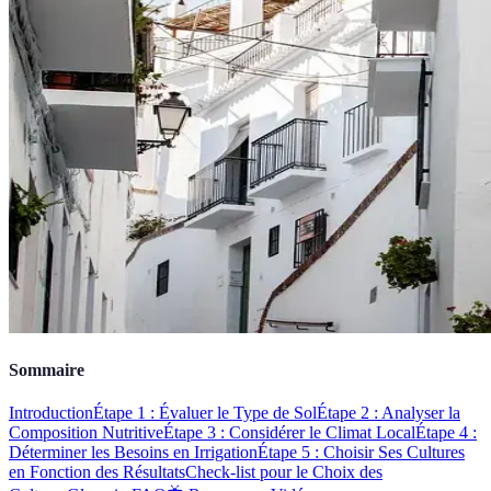
Sommaire
Introduction
Étape 1 : Évaluer le Type de Sol
Étape 2 : Analyser la
Composition Nutritive
Étape 3 : Considérer le Climat Local
Étape 4 :
Déterminer les Besoins en Irrigation
Étape 5 : Choisir Ses Cultures
en Fonction des Résultats
Check-list pour le Choix des