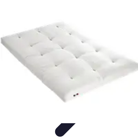
Gestion Cultures
Gestion de Projet Agricole
Techniques de Gestion
Irrigation et
Hydratation
Pratiques Écologiques
Gestion Durable
Gestion Cultures