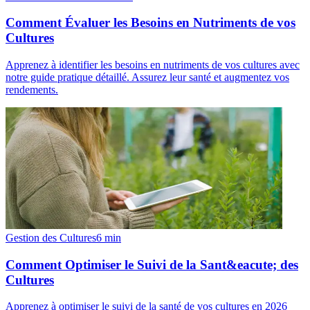
Comment Évaluer les Besoins en Nutriments de vos
Cultures
Apprenez à identifier les besoins en nutriments de vos cultures avec
notre guide pratique détaillé. Assurez leur santé et augmentez vos
rendements.
Gestion des Cultures
6
min
Comment Optimiser le Suivi de la Sant&eacute; des
Cultures
Apprenez à optimiser le suivi de la santé de vos cultures en 2026