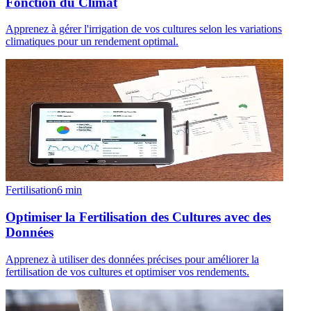
Fonction du Climat
Apprenez à gérer l'irrigation de vos cultures selon les variations
climatiques pour un rendement optimal.
Fertilisation
6
min
Optimiser la Fertilisation des Cultures avec des
Données
Apprenez à utiliser des données précises pour améliorer la
fertilisation de vos cultures et optimiser vos rendements.