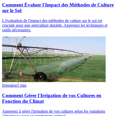
Comment Évaluer l'Impact des Méthodes de Culture
sur le Sol
L'évaluation de l'impact des méthodes de culture sur le sol est
cruciale pour une agriculture durable. Apprenez les techniques et
outils nécessaires.
Irrigation
5
min
Comment Gérer l'Irrigation de vos Cultures en
Fonction du Climat
Apprenez à gérer l'irrigation de vos cultures selon les variations
climatiques pour un rendement optimal.