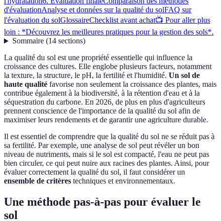
l'hydratation
6. Évaluation finale
Comparaison des méthodes
d'évaluation
Analyse et données sur la qualité du sol
FAQ sur
l'évaluation du sol
Glossaire
Checklist avant achat
📺 Pour aller plus
loin : *Découvrez les meilleures pratiques pour la gestion des sols*.
Sommaire
(
14
sections
)
La qualité du sol est une propriété essentielle qui influence la
croissance des cultures. Elle englobe plusieurs facteurs, notamment
la texture, la structure, le pH, la fertilité et l'humidité.
Un sol de
haute qualité
favorise non seulement la croissance des plantes, mais
contribue également à la biodiversité, à la rétention d'eau et à la
séquestration du carbone. En 2026, de plus en plus d'agriculteurs
prennent conscience de l'importance de la qualité du sol afin de
maximiser leurs rendements et de garantir une agriculture durable.
Il est essentiel de comprendre que la qualité du sol ne se réduit pas à
sa fertilité. Par exemple, une analyse de sol peut révéler un bon
niveau de nutriments, mais si le sol est compacté, l'eau ne peut pas
bien circuler, ce qui peut nuire aux racines des plantes. Ainsi, pour
évaluer correctement la qualité du sol, il faut considérer un
ensemble de critères
techniques et environnementaux.
Une méthode pas-à-pas pour évaluer le
sol