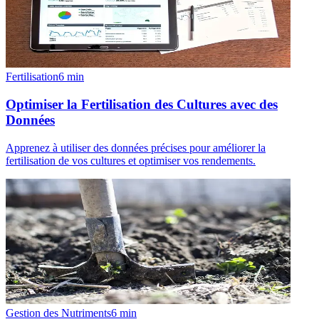
Fertilisation
6
min
Optimiser la Fertilisation des Cultures avec des
Données
Apprenez à utiliser des données précises pour améliorer la
fertilisation de vos cultures et optimiser vos rendements.
Gestion des Nutriments
6
min