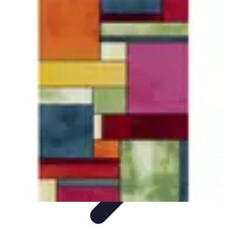
Gestion Cultures
Gestion de Projet Agricole
Techniques de Gestion
Irrigation et
Hydratation
Pratiques Écologiques
Gestion Durable
Gestion Cultures