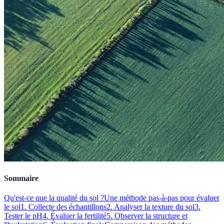
Sommaire
Qu'est-ce que la qualité du sol ?
Une méthode pas-à-pas pour évaluer
le sol
1. Collecte des échantillons
2. Analyser la texture du sol
3.
Tester le pH
4. Évaluer la fertilité
5. Observer la structure et