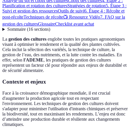
Analyse du sol et choix des cultures
Choix des cultures
4. Étape 2 :
Planification et rotation des cultures
Stratégies de rotation
5. Étape 3 :
Suivi et gestion des ressources
Outils de suivi
6. Étape 4 : Récolte et
post-récolte
Techniques de récolte
📺 Ressource Vidéo
7. FAQ sur la
gestion des cultures
Glossaire
Checklist avant achat
Sommaire
(
16
sections
)
La
gestion des cultures
englobe toutes les pratiques agronomiques
visant à optimiser le rendement et la qualité des plantes cultivées.
Cela inclut la sélection des variétés, la technique de culture, la
gestion de l’eau, des nutriments, et la lutte contre les maladies. En
effet, selon
l'ADEME
, les pratiques de gestion des cultures
représentent un facteur clé pour répondre aux enjeux de durabilité et
de sécurité alimentaire.
Contexte et enjeux
Face à la croissance démographique mondiale, il est crucial
d'augmenter la production agricole tout en respectant
l'environnement. Les techniques de gestion des cultures doivent
s'adapter pour minimiser l'utilisation d'intrants chimiques et préserver
la biodiversité, tout en maximisant les rendements. L’enjeu est donc
d’atteindre une production durable et résiliente aux changements
climatiques.