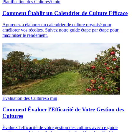
Planification des Cultures
5
min
Comment Établir un Calendrier de Culture Efficace
Apprenez à élaborer un calendrier de culture organisé pour
améliorer vos récoltes. Suivez notre guide étape par étape pour
maximiser le rendement.
Évaluation des Cultures
6
min
Comment Évaluer l'Efficacité de Votre Gestion des
Cultures
Évaluez l'efficacité de votre gestion des cultures avec ce guide