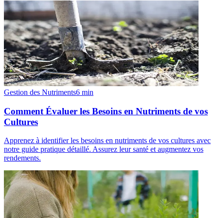
Gestion des Nutriments
6
min
Comment Évaluer les Besoins en Nutriments de vos
Cultures
Apprenez à identifier les besoins en nutriments de vos cultures avec
notre guide pratique détaillé. Assurez leur santé et augmentez vos
rendements.