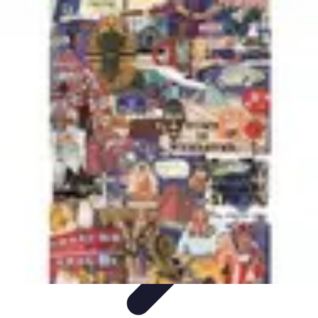
Gestion Cultures
Gestion de Projet Agricole
Techniques de Gestion
Irrigation et
Hydratation
Pratiques Écologiques
Gestion Durable
Gestion Cultures