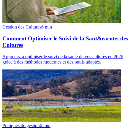
Gestion des Cultures
6
min
Comment Optimiser le Suivi de la Sant&eacute; des
Cultures
Apprenez à optimiser le suivi de la santé de vos cultures en 2026
grâce à des méthodes modernes et des outils adaptés.
Pratiques de gestion
6
min