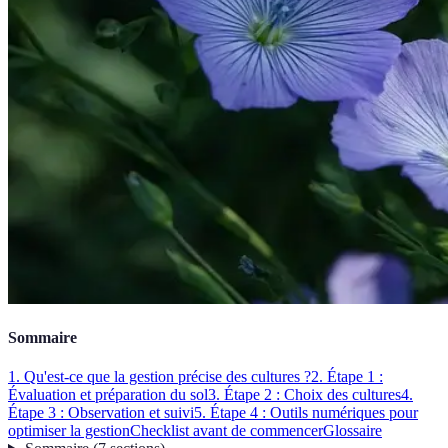
Sommaire
1. Qu'est-ce que la gestion précise des cultures ?
2. Étape 1 :
Évaluation et préparation du sol
3. Étape 2 : Choix des cultures
4.
Étape 3 : Observation et suivi
5. Étape 4 : Outils numériques pour
optimiser la gestion
Checklist avant de commencer
Glossaire