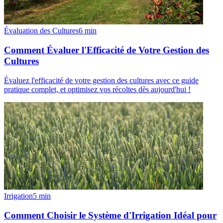
Évaluation des Cultures
6
min
Comment Évaluer l'Efficacité de Votre Gestion des
Cultures
Évaluez l'efficacité de votre gestion des cultures avec ce guide
pratique complet, et optimisez vos récoltes dès aujourd'hui !
Irrigation
5
min
Comment Choisir le Système d'Irrigation Idéal pour