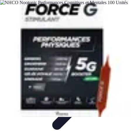
Gestion Cultures
Gestion de Projet Agricole
Techniques de Gestion
Irrigation et
Hydratation
Pratiques Écologiques
Gestion Durable
Gestion Cultures