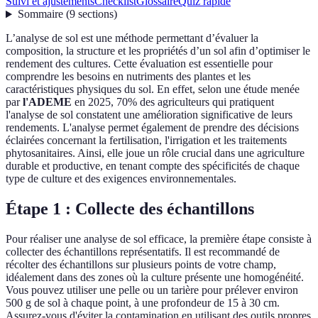
Suivi et ajustements
Checklist
Glossaire
Quiz rapide
Sommaire
(
9
sections
)
L’analyse de sol est une méthode permettant d’évaluer la
composition, la structure et les propriétés d’un sol afin d’optimiser le
rendement des cultures. Cette évaluation est essentielle pour
comprendre les besoins en nutriments des plantes et les
caractéristiques physiques du sol. En effet, selon une étude menée
par
l'ADEME
en 2025, 70% des agriculteurs qui pratiquent
l'analyse de sol constatent une amélioration significative de leurs
rendements. L'analyse permet également de prendre des décisions
éclairées concernant la fertilisation, l'irrigation et les traitements
phytosanitaires. Ainsi, elle joue un rôle crucial dans une agriculture
durable et productive, en tenant compte des spécificités de chaque
type de culture et des exigences environnementales.
Étape 1 : Collecte des échantillons
Pour réaliser une analyse de sol efficace, la première étape consiste à
collecter des échantillons représentatifs. Il est recommandé de
récolter des échantillons sur plusieurs points de votre champ,
idéalement dans des zones où la culture présente une homogénéité.
Vous pouvez utiliser une pelle ou un tarière pour prélever environ
500 g de sol à chaque point, à une profondeur de 15 à 30 cm.
Assurez-vous d'éviter la contamination en utilisant des outils propres