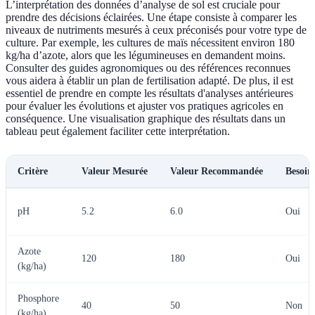
L’interprétation des données d’analyse de sol est cruciale pour
prendre des décisions éclairées. Une étape consiste à comparer les
niveaux de nutriments mesurés à ceux préconisés pour votre type de
culture. Par exemple, les cultures de maïs nécessitent environ 180
kg/ha d’azote, alors que les légumineuses en demandent moins.
Consulter des guides agronomiques ou des références reconnues
vous aidera à établir un plan de fertilisation adapté. De plus, il est
essentiel de prendre en compte les résultats d'analyses antérieures
pour évaluer les évolutions et ajuster vos pratiques agricoles en
conséquence. Une visualisation graphique des résultats dans un
tableau peut également faciliter cette interprétation.
Critère
Valeur Mesurée
Valeur Recommandée
Besoin
pH
5.2
6.0
Oui
Azote
120
180
Oui
(kg/ha)
Phosphore
40
50
Non
(kg/ha)