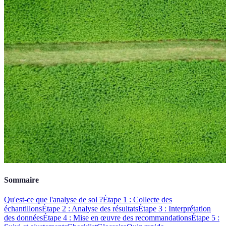
Sommaire
Qu'est-ce que l'analyse de sol ?
Étape 1 : Collecte des
échantillons
Étape 2 : Analyse des résultats
Étape 3 : Interprétation
des données
Étape 4 : Mise en œuvre des recommandations
Étape 5 :