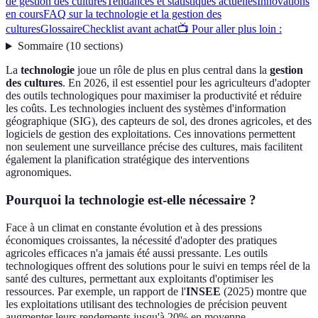
de gestion des cultures
Tendances et statistiques actuelles
Innovations
en cours
FAQ sur la technologie et la gestion des
cultures
Glossaire
Checklist avant achat
📺 Pour aller plus loin :
Sommaire
(
10
sections
)
La
technologie
joue un rôle de plus en plus central dans la
gestion
des cultures
. En 2026, il est essentiel pour les agriculteurs d'adopter
des outils technologiques pour maximiser la productivité et réduire
les coûts. Les technologies incluent des systèmes d'information
géographique (SIG), des capteurs de sol, des drones agricoles, et des
logiciels de gestion des exploitations. Ces innovations permettent
non seulement une surveillance précise des cultures, mais facilitent
également la planification stratégique des interventions
agronomiques.
Pourquoi la technologie est-elle nécessaire ?
Face à un climat en constante évolution et à des pressions
économiques croissantes, la nécessité d'adopter des pratiques
agricoles efficaces n'a jamais été aussi pressante. Les outils
technologiques offrent des solutions pour le suivi en temps réel de la
santé des cultures, permettant aux exploitants d'optimiser les
ressources. Par exemple, un rapport de l'
INSEE
(2025) montre que
les exploitations utilisant des technologies de précision peuvent
augmenter leurs rendements jusqu'à 20% en moyenne.