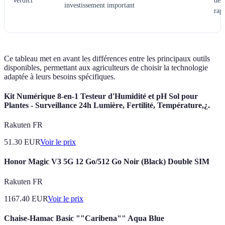
Verdict
des
investissement important
rap
Ce tableau met en avant les différences entre les principaux outils
disponibles, permettant aux agriculteurs de choisir la technologie
adaptée à leurs besoins spécifiques.
Kit Numérique 8-en-1 Testeur d'Humidité et pH Sol pour
Plantes - Surveillance 24h Lumière, Fertilité, Température,¿.
Rakuten FR
51.30
EUR
Voir le prix
Honor Magic V3 5G 12 Go/512 Go Noir (Black) Double SIM
Rakuten FR
1167.40
EUR
Voir le prix
Chaise-Hamac Basic ""Caribena"" Aqua Blue