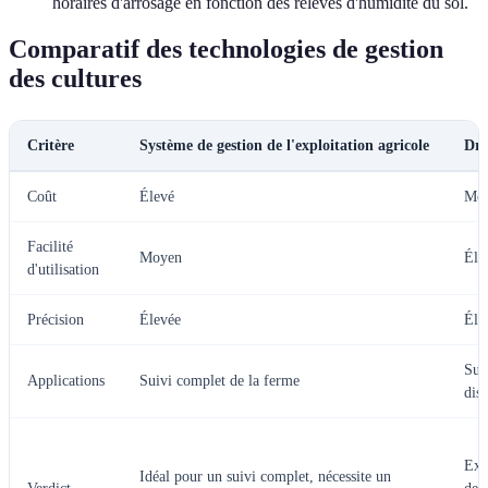
horaires d'arrosage en fonction des relevés d'humidité du sol.
Comparatif des technologies de gestion
des cultures
Critère
Système de gestion de l'exploitation agricole
Dro
Coût
Élevé
Mod
Facilité
Moyen
Éle
d'utilisation
Précision
Élevée
Éle
Sur
Applications
Suivi complet de la ferme
dis
Exc
Idéal pour un suivi complet, nécessite un