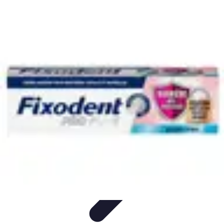
Gestion Cultures
Gestion de Projet Agricole
Techniques de Gestion
Irrigation et
Hydratation
Pratiques Écologiques
Gestion Durable
Gestion Cultures