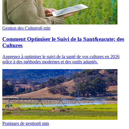
Gestion des Cultures
6
min
Comment Optimiser le Suivi de la Sant&eacute; des
Cultures
Apprenez à optimiser le suivi de la santé de vos cultures en 2026
grâce à des méthodes modernes et des outils adaptés.
Pratiques de gestion
6
min