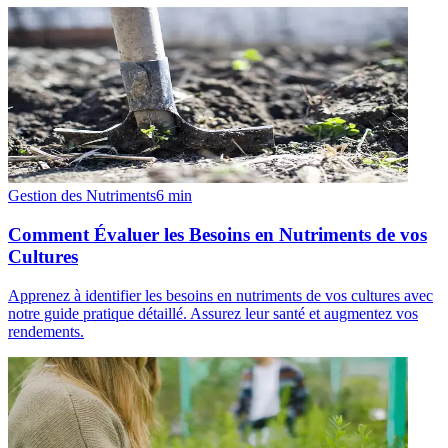
Gestion des Nutriments
6
min
Comment Évaluer les Besoins en Nutriments de vos
Cultures
Apprenez à identifier les besoins en nutriments de vos cultures avec
notre guide pratique détaillé. Assurez leur santé et augmentez vos
rendements.