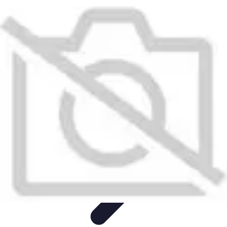
Gestion Cultures
Gestion de Projet Agricole
Techniques de Gestion
Irrigation et
Hydratation
Pratiques Écologiques
Gestion Durable
Gestion Cultures