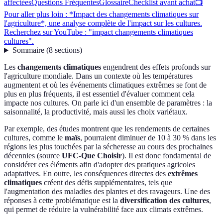
affectées
Questions Fréquentes
Glossaire
Checklist avant achat
📺
Pour aller plus loin : *Impact des changements climatiques sur
l'agriculture*, une analyse complète de l'impact sur les cultures.
Recherchez sur YouTube : "impact changements climatiques
cultures".
Sommaire
(
8
sections
)
Les
changements climatiques
engendrent des effets profonds sur
l'agriculture mondiale. Dans un contexte où les températures
augmentent et où les événements climatiques extrêmes se font de
plus en plus fréquents, il est essentiel d'évaluer comment cela
impacte nos cultures. On parle ici d'un ensemble de paramètres : la
saisonnalité, la productivité, mais aussi les choix variétaux.
Par exemple, des études montrent que les rendements de certaines
cultures, comme le
maïs
, pourraient diminuer de 10 à 30 % dans les
régions les plus touchées par la sécheresse au cours des prochaines
décennies (source
UFC-Que Choisir
). Il est donc fondamental de
considérer ces éléments afin d'adopter des pratiques agricoles
adaptatives. En outre, les conséquences directes des
extrêmes
climatiques
créent des défis supplémentaires, tels que
l'augmentation des maladies des plantes et des ravageurs. Une des
réponses à cette problématique est la
diversification des cultures
,
qui permet de réduire la vulnérabilité face aux climats extrêmes.