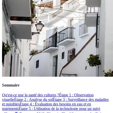
Sommaire
Qu'est-ce que la santé des cultures ?
Étape 1 : Observation
visuelle
Étape 2 : Analyse du sol
Étape 3 : Surveillance des maladies
et nuisibles
Étape 4 : Évaluation des besoins en eau et en
nutriments
Étape 5 : Utilisation de la technologie pour un suivi