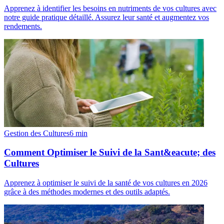
Apprenez à identifier les besoins en nutriments de vos cultures avec
notre guide pratique détaillé. Assurez leur santé et augmentez vos
rendements.
Gestion des Cultures
6
min
Comment Optimiser le Suivi de la Sant&eacute; des
Cultures
Apprenez à optimiser le suivi de la santé de vos cultures en 2026
grâce à des méthodes modernes et des outils adaptés.