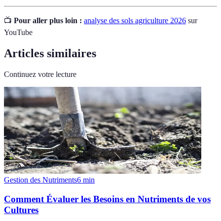
📺
Pour aller plus loin :
analyse des sols agriculture 2026
sur
YouTube
Articles similaires
Continuez votre lecture
Gestion des Nutriments
6
min
Comment Évaluer les Besoins en Nutriments de vos
Cultures