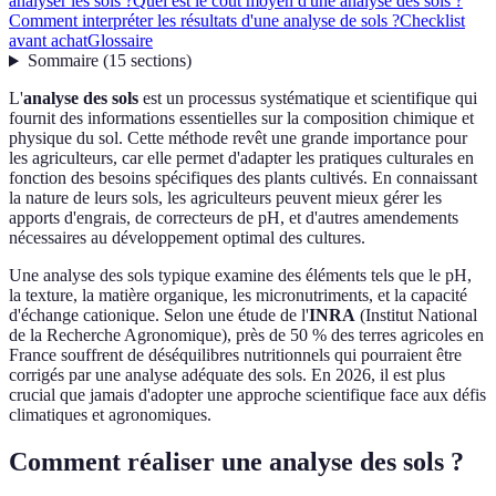
analyser les sols ?
Quel est le coût moyen d'une analyse des sols ?
Comment interpréter les résultats d'une analyse de sols ?
Checklist
avant achat
Glossaire
Sommaire
(
15
sections
)
L'
analyse des sols
est un processus systématique et scientifique qui
fournit des informations essentielles sur la composition chimique et
physique du sol. Cette méthode revêt une grande importance pour
les agriculteurs, car elle permet d'adapter les pratiques culturales en
fonction des besoins spécifiques des plants cultivés. En connaissant
la nature de leurs sols, les agriculteurs peuvent mieux gérer les
apports d'engrais, de correcteurs de pH, et d'autres amendements
nécessaires au développement optimal des cultures.
Une analyse des sols typique examine des éléments tels que le pH,
la texture, la matière organique, les micronutriments, et la capacité
d'échange cationique. Selon une étude de l'
INRA
(Institut National
de la Recherche Agronomique), près de 50 % des terres agricoles en
France souffrent de déséquilibres nutritionnels qui pourraient être
corrigés par une analyse adéquate des sols. En 2026, il est plus
crucial que jamais d'adopter une approche scientifique face aux défis
climatiques et agronomiques.
Comment réaliser une analyse des sols ?