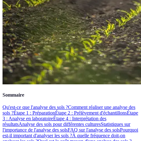
Sommaire
Qu'est-ce que l'analyse des sols ?
Comment réaliser une analyse des
sols ?
Étape 1 : Préparation
Étape 2 : Prélèvement d'échantillons
Étape
3 : Analyse en laboratoire
Étape 4 : Interprétation des
résultats
Analyse des sols pour différentes cultures
Statistiques sur
l'importance de l'analyse des sols
FAQ sur l'analyse des sols
Pourquoi
est-il important d'analyser les sols ?
À quelle fréquence doit-on