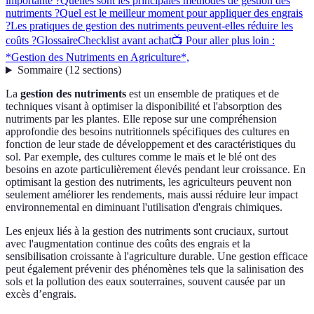
importante ?
Quelles sont les principales méthodes de gestion des
nutriments ?
Quel est le meilleur moment pour appliquer des engrais
?
Les pratiques de gestion des nutriments peuvent-elles réduire les
coûts ?
Glossaire
Checklist avant achat
📺 Pour aller plus loin :
*Gestion des Nutriments en Agriculture*,
Sommaire
(
12
sections
)
La
gestion des nutriments
est un ensemble de pratiques et de
techniques visant à optimiser la disponibilité et l'absorption des
nutriments par les plantes. Elle repose sur une compréhension
approfondie des besoins nutritionnels spécifiques des cultures en
fonction de leur stade de développement et des caractéristiques du
sol. Par exemple, des cultures comme le maïs et le blé ont des
besoins en azote particulièrement élevés pendant leur croissance. En
optimisant la gestion des nutriments, les agriculteurs peuvent non
seulement améliorer les rendements, mais aussi réduire leur impact
environnemental en diminuant l'utilisation d'engrais chimiques.
Les enjeux liés à la gestion des nutriments sont cruciaux, surtout
avec l'augmentation continue des coûts des engrais et la
sensibilisation croissante à l'agriculture durable. Une gestion efficace
peut également prévenir des phénomènes tels que la salinisation des
sols et la pollution des eaux souterraines, souvent causée par un
excès d’engrais.