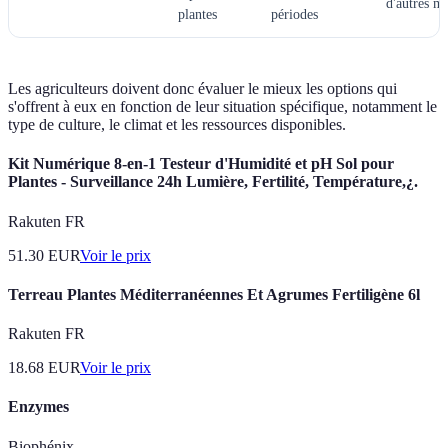
d'autres m
plantes
périodes
Les agriculteurs doivent donc évaluer le mieux les options qui
s'offrent à eux en fonction de leur situation spécifique, notamment le
type de culture, le climat et les ressources disponibles.
Kit Numérique 8-en-1 Testeur d'Humidité et pH Sol pour
Plantes - Surveillance 24h Lumière, Fertilité, Température,¿.
Rakuten FR
51.30
EUR
Voir le prix
Terreau Plantes Méditerranéennes Et Agrumes Fertiligène 6l
Rakuten FR
18.68
EUR
Voir le prix
Enzymes
Biophénix