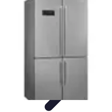
Gestion Cultures
Gestion de Projet Agricole
Techniques de Gestion
Irrigation et
Hydratation
Pratiques Écologiques
Gestion Durable
Gestion Cultures