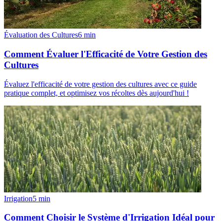
Évaluation des Cultures
6
min
Comment Évaluer l'Efficacité de Votre Gestion des
Cultures
Évaluez l'efficacité de votre gestion des cultures avec ce guide
pratique complet, et optimisez vos récoltes dès aujourd'hui !
Irrigation
5
min
Comment Choisir le Système d'Irrigation Idéal pour