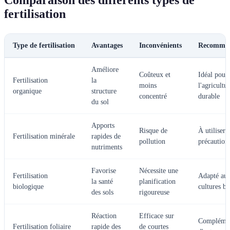
Comparaison des différents types de
fertilisation
Type de fertilisation
Avantages
Inconvénients
Recomman
Améliore
Coûteux et
Idéal pour
Fertilisation
la
moins
l'agricultu
organique
structure
concentré
durable
du sol
Apports
Risque de
À utiliser 
Fertilisation minérale
rapides de
pollution
précaution
nutriments
Favorise
Nécessite une
Fertilisation
Adapté au
la santé
planification
biologique
cultures bi
des sols
rigoureuse
Réaction
Efficace sur
Complémen
Fertilisation foliaire
rapide des
de courtes