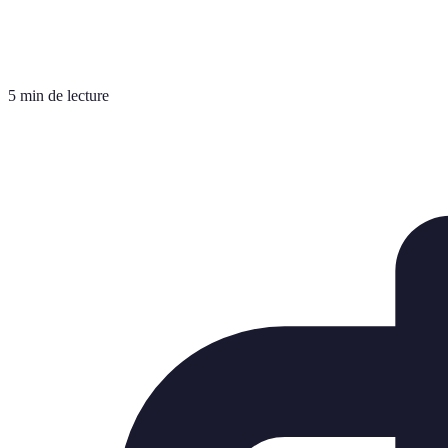
5 min de lecture