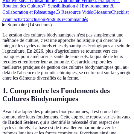
Biodiversité
5. Utilisation de l’Autonomie Fertile
6. Pratiquer la
Rotation des Cultures
7. Sensibilisation à l'Environnement
8.
Collaboration et Réseautage
📺 Ressource Vidéo
Glossaire
Checklist
avant achat
Conclusion
Produits recommandés
Sommaire
(
14
sections
)
La gestion des cultures biodynamiques n'est pas simplement une
méthode de culture, c'est une approche holistique qui cherche à
intégrer les cycles naturels et les dynamiques écologiques au sein de
l'agriculture. En 2026, plus d'agriculteurs se tournent vers ces
pratiques pour améliorer la santé de leurs sols, la qualité de leurs
récoltes et renforcer leur autonomie. Cet article explore les
meilleures pratiques de gestion des cultures biodynamiques qui, au-
delà de l'absence de produits chimiques, se centreront sur la synergie
entre les éléments diversifiés de la ferme.
1. Comprendre les Fondements des
Cultures Biodynamiques
Avant d'adopter des pratiques biodynamiques, il est crucial de
comprendre leurs fondements. Cette approche repose sur les travaux
de
Rudolf Steiner
, qui a identifié la nécessité d'un respect des
cycles naturels. La base est de travailler en harmonie avec les
rythmes lunaires et les forces cosmiques, favorisant ainsi une