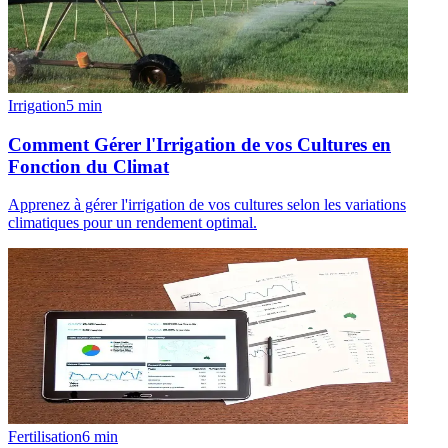
Irrigation
5
min
Comment Gérer l'Irrigation de vos Cultures en
Fonction du Climat
Apprenez à gérer l'irrigation de vos cultures selon les variations
climatiques pour un rendement optimal.
Fertilisation
6
min