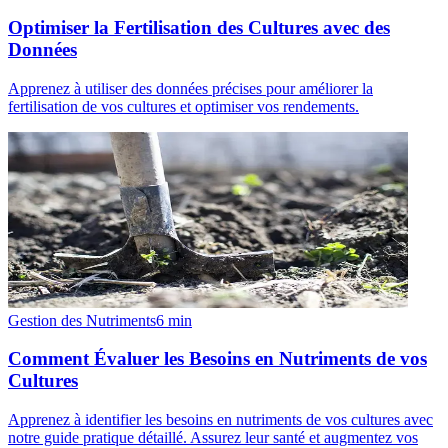
Optimiser la Fertilisation des Cultures avec des
Données
Apprenez à utiliser des données précises pour améliorer la
fertilisation de vos cultures et optimiser vos rendements.
Gestion des Nutriments
6
min
Comment Évaluer les Besoins en Nutriments de vos
Cultures
Apprenez à identifier les besoins en nutriments de vos cultures avec
notre guide pratique détaillé. Assurez leur santé et augmentez vos