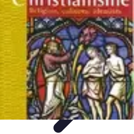
Gestion Cultures
Gestion de Projet Agricole
Techniques de Gestion
Irrigation et
Hydratation
Pratiques Écologiques
Gestion Durable
Gestion Cultures