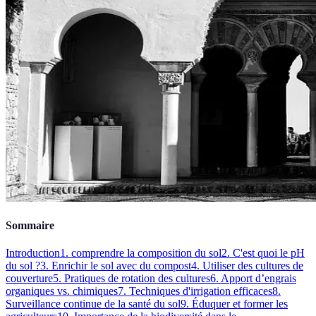
Sommaire
Introduction
1. comprendre la composition du sol
2. C'est quoi le pH
du sol ?
3. Enrichir le sol avec du compost
4. Utiliser des cultures de
couverture
5. Pratiques de rotation des cultures
6. Apport d’engrais
organiques vs. chimiques
7. Techniques d'irrigation efficaces
8.
Surveillance continue de la santé du sol
9. Éduquer et former les