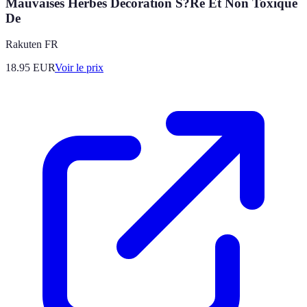
Mauvaises Herbes Decoration S?Re Et Non Toxique
De
Rakuten FR
18.95
EUR
Voir le prix