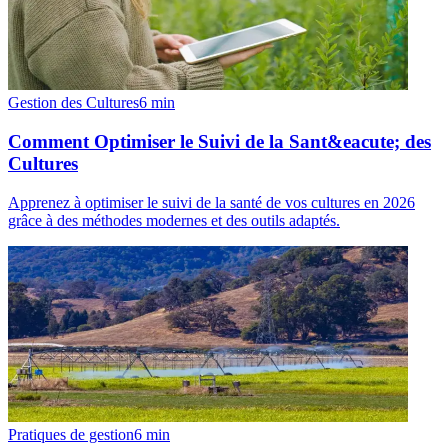
Gestion des Cultures
6
min
Comment Optimiser le Suivi de la Sant&eacute; des
Cultures
Apprenez à optimiser le suivi de la santé de vos cultures en 2026
grâce à des méthodes modernes et des outils adaptés.
Pratiques de gestion
6
min