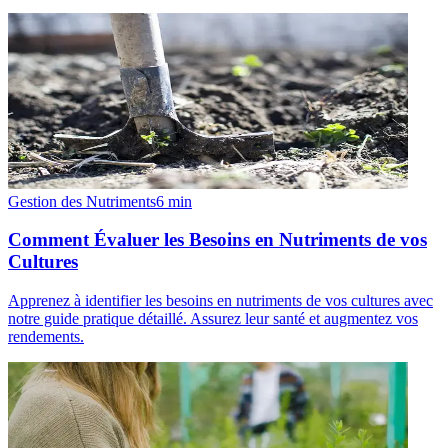
Gestion des Nutriments
6
min
Comment Évaluer les Besoins en Nutriments de vos
Cultures
Apprenez à identifier les besoins en nutriments de vos cultures avec
notre guide pratique détaillé. Assurez leur santé et augmentez vos
rendements.