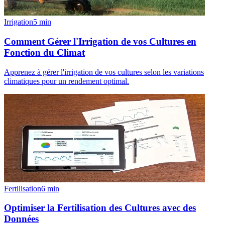
Irrigation
5
min
Comment Gérer l'Irrigation de vos Cultures en
Fonction du Climat
Apprenez à gérer l'irrigation de vos cultures selon les variations
climatiques pour un rendement optimal.
Fertilisation
6
min
Optimiser la Fertilisation des Cultures avec des
Données