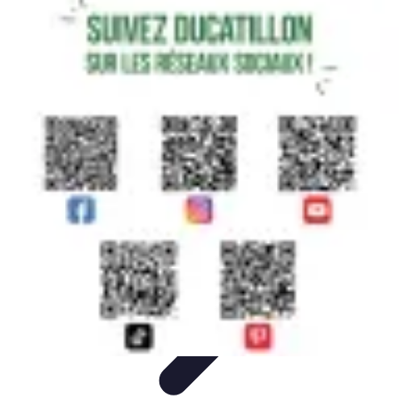
Gestion Cultures
Gestion de Projet Agricole
Techniques de Gestion
Irrigation et
Hydratation
Pratiques Écologiques
Gestion Durable
Gestion Cultures