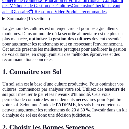
Collecte de Données
8. Éducation et Formation
Tableau Comparatif
des Méthodes de Gestion des Cultures
Conclusion
Checklist avant
achat
Glossaire
📺 Ressource Vidéo
Produits recommandés
Sommaire
(
15
sections
)
La gestion des cultures est un enjeu crucial pour les agriculteurs
modernes. Dans un monde où la sécurité alimentaire est de plus en
plus menacée,
optimiser la gestion des cultures
devient essentiel
pour augmenter les rendements tout en respectant l'environnement.
Cet article présente les meilleures pratiques pour améliorer la gestion
de vos cultures, en s'appuyant sur des méthodes éprouvées et des
recommandations concrètes.
1. Connaître son Sol
Un sol sain est la base d'une culture productive. Pour optimiser vos
cultures, commencez par analyser votre sol. Utilisez des
testeurs de
sol
pour mesurer le pH et les niveaux d'humidité. Cela vous
permettra de connaître les amendements nécessaires pour équilibrer
votre sol. Selon une étude de
l'ADEME
, les sols bien entretenus
peuvent augmenter les rendements de 20 à 30 %. Investir dans un kit
d'analyse de sol est donc une décision judicieuse.
2. Choisir les Bonnes Semences