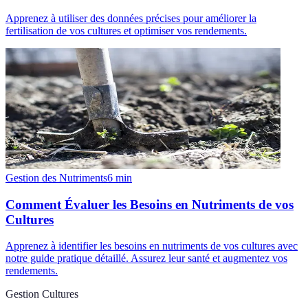
Apprenez à utiliser des données précises pour améliorer la
fertilisation de vos cultures et optimiser vos rendements.
Gestion des Nutriments
6
min
Comment Évaluer les Besoins en Nutriments de vos
Cultures
Apprenez à identifier les besoins en nutriments de vos cultures avec
notre guide pratique détaillé. Assurez leur santé et augmentez vos
rendements.
Gestion Cultures