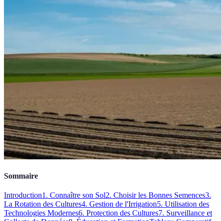
Sommaire
Introduction
1. Connaître son Sol
2. Choisir les Bonnes Semences
3.
La Rotation des Cultures
4. Gestion de l'Irrigation
5. Utilisation des
Technologies Modernes
6. Protection des Cultures
7. Surveillance et