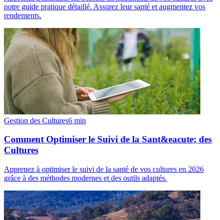
notre guide pratique détaillé. Assurez leur santé et augmentez vos
rendements.
Gestion des Cultures
6
min
Comment Optimiser le Suivi de la Sant&eacute; des
Cultures
Apprenez à optimiser le suivi de la santé de vos cultures en 2026
grâce à des méthodes modernes et des outils adaptés.