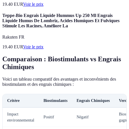
19.40
EUR
Voir le prix
Teppe-Bio Engrais Liquide Hummus Up 250 Ml Engrais
Liquide Humus De Lombriz, Acides Humiques Et Fulviques
Stimule Les Racines, Améliore La
Rakuten FR
19.40
EUR
Voir le prix
Comparaison : Biostimulants vs Engrais
Chimiques
Voici un tableau comparatif des avantages et inconvénients des
biostimulants et des engrais chimiques :
Critère
Biostimulants
Engrais Chimiques
Verdi
Impact
Biost
Positif
Négatif
environnemental
gagne