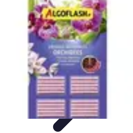
Gestion Cultures
Gestion de Projet Agricole
Techniques de Gestion
Irrigation et
Hydratation
Pratiques Écologiques
Gestion Durable
Gestion Cultures