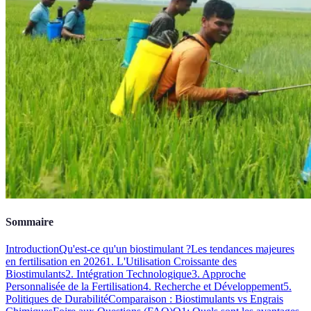
Sommaire
Introduction
Qu'est-ce qu'un biostimulant ?
Les tendances majeures
en fertilisation en 2026
1. L'Utilisation Croissante des
Biostimulants
2. Intégration Technologique
3. Approche
Personnalisée de la Fertilisation
4. Recherche et Développement
5.
Politiques de Durabilité
Comparaison : Biostimulants vs Engrais