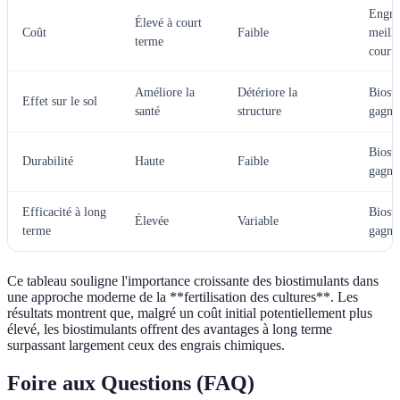
Engra
Élevé à court
Coût
Faible
meille
terme
court
Améliore la
Détériore la
Biost
Effet sur le sol
santé
structure
gagne
Biost
Durabilité
Haute
Faible
gagne
Efficacité à long
Biost
Élevée
Variable
terme
gagne
Ce tableau souligne l'importance croissante des biostimulants dans
une approche moderne de la **fertilisation des cultures**. Les
résultats montrent que, malgré un coût initial potentiellement plus
élevé, les biostimulants offrent des avantages à long terme
surpassant largement ceux des engrais chimiques.
Foire aux Questions (FAQ)