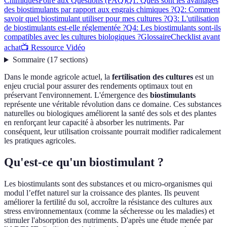
Chimiques
Foire aux Questions (FAQ)
Q1: Quels sont les avantages
des biostimulants par rapport aux engrais chimiques ?
Q2: Comment
savoir quel biostimulant utiliser pour mes cultures ?
Q3: L'utilisation
de biostimulants est-elle réglementée ?
Q4: Les biostimulants sont-ils
compatibles avec les cultures biologiques ?
Glossaire
Checklist avant
achat
📺 Ressource Vidéo
Sommaire
(
17
sections
)
Dans le monde agricole actuel, la
fertilisation des cultures
est un
enjeu crucial pour assurer des rendements optimaux tout en
préservant l'environnement. L'émergence des
biostimulants
représente une véritable révolution dans ce domaine. Ces substances
naturelles ou biologiques améliorent la santé des sols et des plantes
en renforçant leur capacité à absorber les nutriments. Par
conséquent, leur utilisation croissante pourrait modifier radicalement
les pratiques agricoles.
Qu'est-ce qu'un biostimulant ?
Les biostimulants sont des substances et ou micro-organismes qui
modul l’effet naturel sur la croissance des plantes. Ils peuvent
améliorer la fertilité du sol, accroître la résistance des cultures aux
stress environnementaux (comme la sécheresse ou les maladies) et
stimuler l'absorption des nutriments. D'après une étude menée par