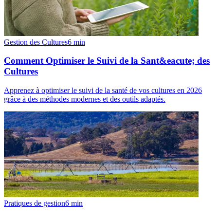
Gestion des Cultures
6
min
Comment Optimiser le Suivi de la Sant&eacute; des
Cultures
Apprenez à optimiser le suivi de la santé de vos cultures en 2026
grâce à des méthodes modernes et des outils adaptés.
Pratiques de gestion
6
min