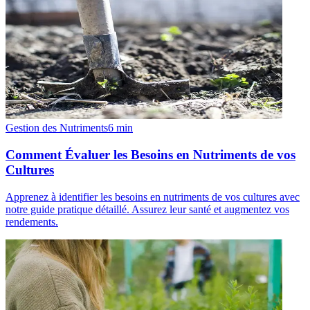
Gestion des Nutriments
6
min
Comment Évaluer les Besoins en Nutriments de vos
Cultures
Apprenez à identifier les besoins en nutriments de vos cultures avec
notre guide pratique détaillé. Assurez leur santé et augmentez vos
rendements.