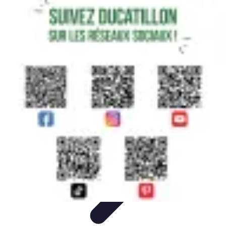
Gestion Cultures
Gestion de Projet Agricole
Techniques de Gestion
Irrigation et
Hydratation
Pratiques Écologiques
Gestion Durable
Gestion Cultures