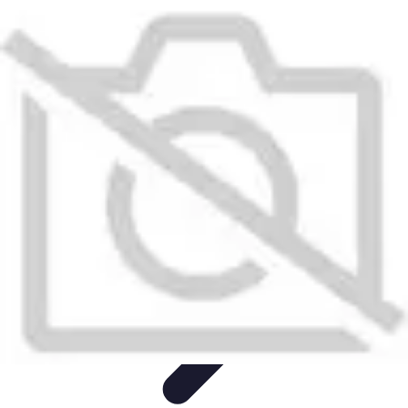
Gestion Cultures
Gestion de Projet Agricole
Techniques de Gestion
Irrigation et
Hydratation
Pratiques Écologiques
Gestion Durable
Gestion Cultures