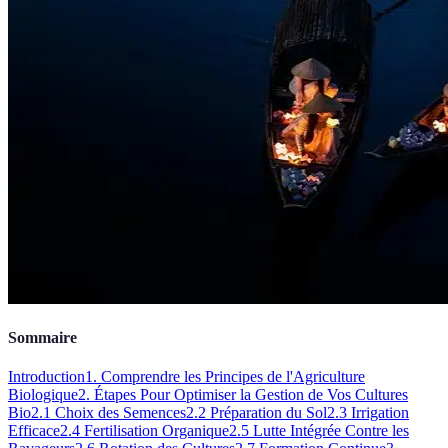
Sommaire
Introduction
1. Comprendre les Principes de l'Agriculture
Biologique
2. Étapes Pour Optimiser la Gestion de Vos Cultures
Bio
2.1 Choix des Semences
2.2 Préparation du Sol
2.3 Irrigation
Efficace
2.4 Fertilisation Organique
2.5 Lutte Intégrée Contre les