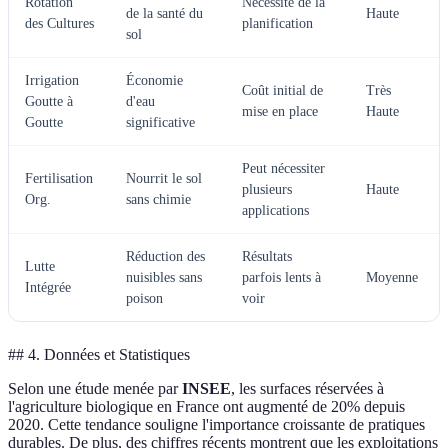
Rotation
Nécessite de la
de la santé du
Haute
des Cultures
planification
sol
Irrigation
Économie
Coût initial de
Très
Goutte à
d'eau
mise en place
Haute
Goutte
significative
Peut nécessiter
Fertilisation
Nourrit le sol
plusieurs
Haute
Org.
sans chimie
applications
Réduction des
Résultats
Lutte
nuisibles sans
parfois lents à
Moyenne
Intégrée
poison
voir
## 4. Données et Statistiques
Selon une étude menée par
INSEE
, les surfaces réservées à
l'agriculture biologique en France ont augmenté de 20% depuis
2020. Cette tendance souligne l'importance croissante de pratiques
durables. De plus, des chiffres récents montrent que les exploitations