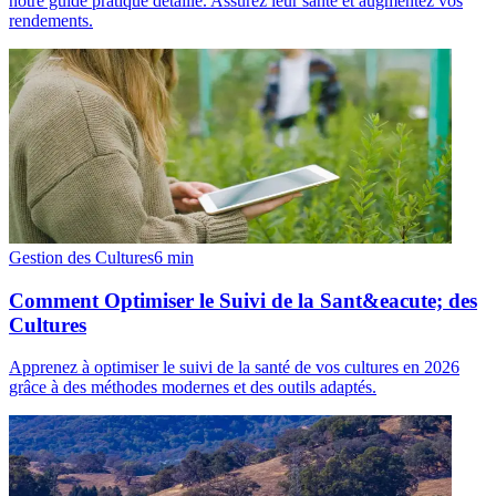
notre guide pratique détaillé. Assurez leur santé et augmentez vos
rendements.
Gestion des Cultures
6
min
Comment Optimiser le Suivi de la Sant&eacute; des
Cultures
Apprenez à optimiser le suivi de la santé de vos cultures en 2026
grâce à des méthodes modernes et des outils adaptés.