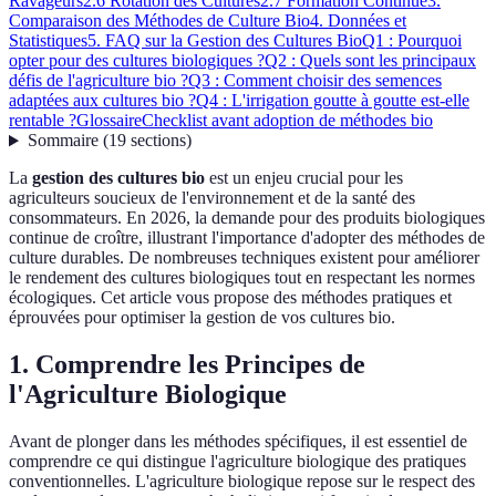
Ravageurs
2.6 Rotation des Cultures
2.7 Formation Continue
3.
Comparaison des Méthodes de Culture Bio
4. Données et
Statistiques
5. FAQ sur la Gestion des Cultures Bio
Q1 : Pourquoi
opter pour des cultures biologiques ?
Q2 : Quels sont les principaux
défis de l'agriculture bio ?
Q3 : Comment choisir des semences
adaptées aux cultures bio ?
Q4 : L'irrigation goutte à goutte est-elle
rentable ?
Glossaire
Checklist avant adoption de méthodes bio
Sommaire
(
19
sections
)
La
gestion des cultures bio
est un enjeu crucial pour les
agriculteurs soucieux de l'environnement et de la santé des
consommateurs. En 2026, la demande pour des produits biologiques
continue de croître, illustrant l'importance d'adopter des méthodes de
culture durables. De nombreuses techniques existent pour améliorer
le rendement des cultures biologiques tout en respectant les normes
écologiques. Cet article vous propose des méthodes pratiques et
éprouvées pour optimiser la gestion de vos cultures bio.
1. Comprendre les Principes de
l'Agriculture Biologique
Avant de plonger dans les méthodes spécifiques, il est essentiel de
comprendre ce qui distingue l'agriculture biologique des pratiques
conventionnelles. L'agriculture biologique repose sur le respect des