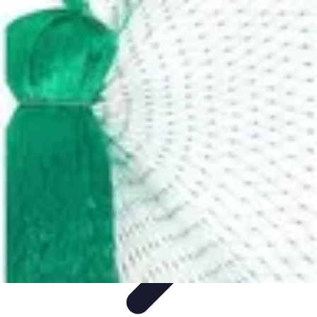
Gestion Cultures
Gestion de Projet Agricole
Techniques de Gestion
Irrigation et
Hydratation
Pratiques Écologiques
Gestion Durable
Gestion Cultures