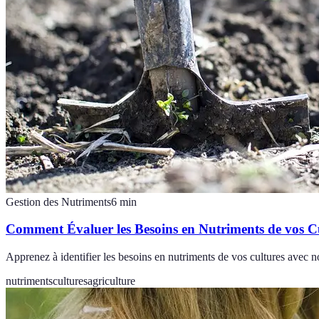
Gestion des Nutriments
6
min
Comment Évaluer les Besoins en Nutriments de vos C
Apprenez à identifier les besoins en nutriments de vos cultures avec n
nutriments
cultures
agriculture