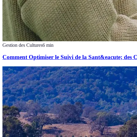
Gestion des Cultures
6
min
Comment Optimiser le Suivi de la Sant&eacute; des C