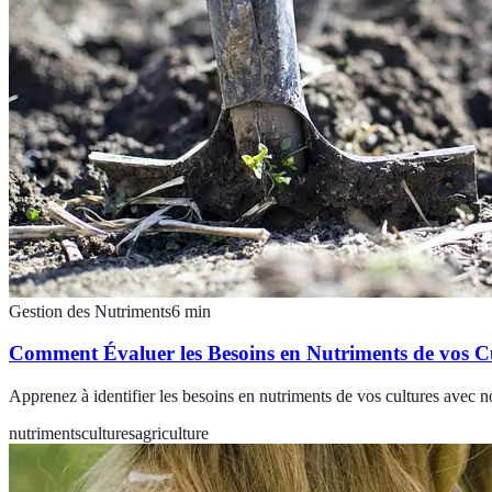
Gestion des Nutriments
6
min
Comment Évaluer les Besoins en Nutriments de vos C
Apprenez à identifier les besoins en nutriments de vos cultures avec n
nutriments
cultures
agriculture