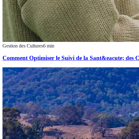
Gestion des Cultures
6
min
Comment Optimiser le Suivi de la Sant&eacute; des C